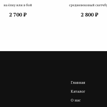
на ёлку или в бой
средневековый скетчб
₽
₽
2 700
2 800
Главная
Каталог
О нас