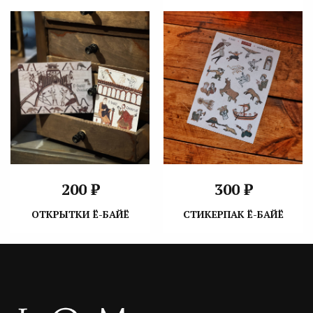
₽
₽
200
300
ОТКРЫТКИ Ё-БАЙЁ
СТИКЕРПАК Ё-БАЙЁ