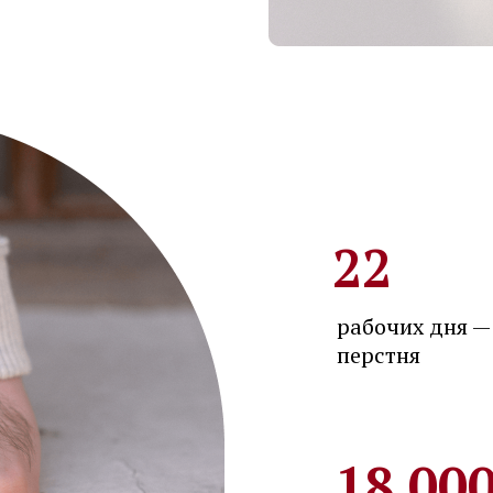
22
рабочих дня —
перстня
18 000