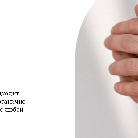
дходит
рганично
 с любой