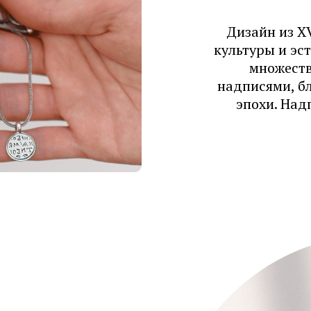
Дизайн из X
культуры и эс
множеств
надписями, б
эпохи. Над