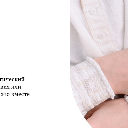
тический
квия или
 это вместе