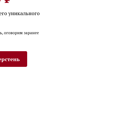
его уникального
а
ь, оговорим заранее
ерстень