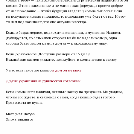
«Золота тебе» — так дословно переводится руническая надпись на этом
кольце. Это не заклинание и не магическая формула, а просто доброе
от нас пожелание — чтобы будущий владелец кольца был богат. Если
вы покупаете кольцо в подарок, то пожелание уже будет от вас. И что-
то нам подсказывает, что оно актуально всегда.
Кольцо безразмерное, подходит и женщинам, и мужчинам. Надпись
дублируется, то есть какой стороны вы бы не надели кольцо, одна
строчка будет лицом к вам, а другая — к окружающему миру.
Кольцо разъемное. Доступны размеры от 15 до 19.
Нужный вам размер укажите, пожалуйста, в комментарии к заказу.
У нас есть такое же кольцо
в другом металле.
Другие украшения из рунической коллекции.
Если кольца нет в наличии, оставьте заявку на предзаказ. Мы увидим,
что вы его ждете, и свяжемся с вами, когда кольцо будет готово.
Предоплата не нужна.
Материал: латунь
Эпоха: викингов