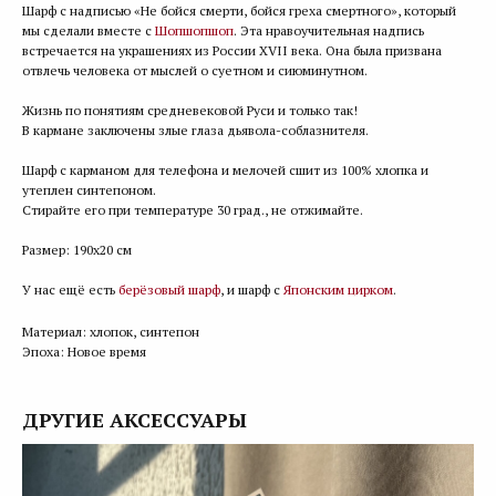
Шарф с надписью «Не бойся смерти, бойся греха смертного», который
мы сделали вместе с
Шопшопшоп
. Эта нравоучительная надпись
встречается на украшениях из России XVII века. Она была призвана
отвлечь человека от мыслей о суетном и сиюминутном.
Жизнь по понятиям средневековой Руси и только так!
В кармане заключены злые глаза дьявола-соблазнителя.
Шарф с карманом для телефона и мелочей сшит из 100% хлопка и
утеплен синтепоном.
Стирайте его при температуре 30 град., не отжимайте.
Размер: 190х20 см
У нас ещё есть
берёзовый шарф
, и шарф с
Японским цирком
.
Материал: хлопок, синтепон
Эпоха: Новое время
ДРУГИЕ АКСЕССУАРЫ