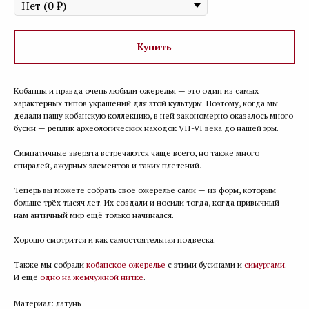
Купить
Кобанцы и правда очень любили ожерелья — это один из самых
характерных типов украшений для этой культуры. Поэтому, когда мы
делали нашу кобанскую коллекцию, в ней закономерно оказалось много
бусин — реплик археологических находок VII-VI века до нашей эры.
Симпатичные зверята встречаются чаще всего, но также много
спиралей, ажурных элементов и таких плетений.
Теперь вы можете собрать своё ожерелье сами — из форм, которым
больше трёх тысяч лет. Их создали и носили тогда, когда привычный
нам античный мир ещё только начинался.
Хорошо смотрится и как самостоятельная подвеска.
Также мы собрали
кобанское ожерелье
с этими бусинами и
симургами
.
И ещё
одно на жемчужной нитке
.
Материал: латунь