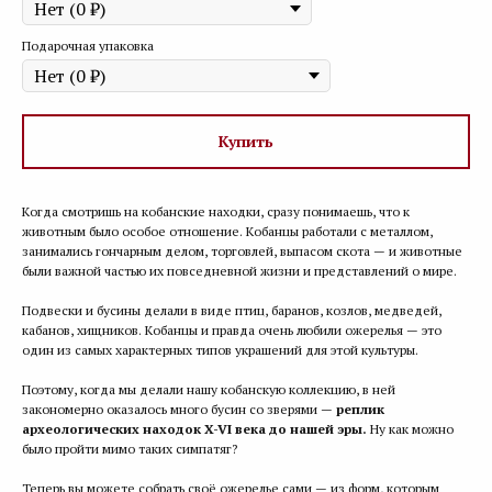
Подарочная упаковка
Купить
Когда смотришь на кобанские находки, сразу понимаешь, что к
животным было особое отношение. Кобанцы работали с металлом,
занимались гончарным делом, торговлей, выпасом скота — и животные
были важной частью их повседневной жизни и представлений о мире.
Подвески и бусины делали в виде птиц, баранов, козлов, медведей,
кабанов, хищников. Кобанцы и правда очень любили ожерелья — это
один из самых характерных типов украшений для этой культуры.
Поэтому, когда мы делали нашу кобанскую коллекцию, в ней
закономерно оказалось много бусин со зверями —
реплик
археологических находок X-VI века до нашей эры.
Ну как можно
было пройти мимо таких симпатяг?
Теперь вы можете собрать своё ожерелье сами — из форм, которым