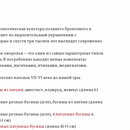
хеологическая культура позднего бронзового и
знают по выразительным украшениям с
ые и спустя три тысячи лет выглядят современно.
и ожерелья — это один из самых характерных типов
. В погребениях находят целые комплекты:
иками, лисичками, птичками, медвежатами.
еских находок VII-VI века до нашей эры.
ы из латуни
, аместист, изумруд, жемчуг (длина 61
вые резные бусины (агат), бусины из латуни (длина
вые резные бусины (агат),
4 латунные бусины
и
61 см)
рных латунных бусины
(длина 45+5 см)