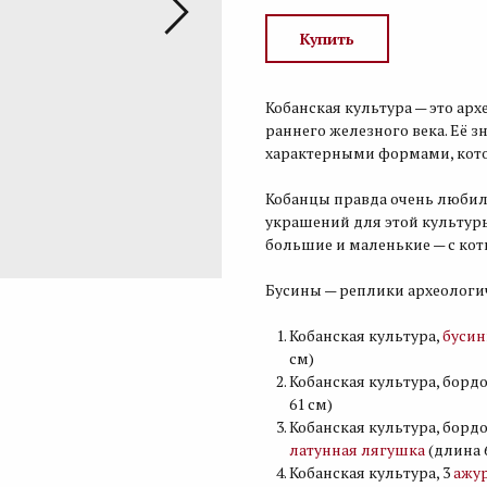
Купить
Кобанская культура — это ар
раннего железного века. Её 
характерными формами, котор
Кобанцы правда очень любил
украшений для этой культуры
большие и маленькие — с кот
Бусины — реплики археологич
Кобанская культура,
бусин
см)
Кобанская культура, бордо
61 см)
Кобанская культура, бордо
латунная лягушка
(длина 
Кобанская культура, 3
ажу