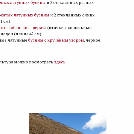
рных латунных бусины
и 2 стеклянных резных
осатых латунных бусины
и 2 стеклянных синих
1 см)
ные кобанские зверята
(птички с кошачьими
цедон (длина 42 см)
нные латунные
бусины с кручёным узором
, чёрное
ультура можно посмотреть
здесь.