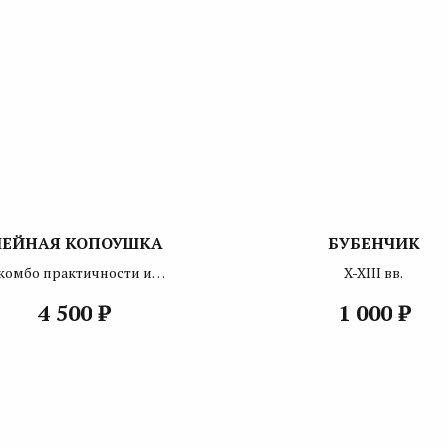
ЕЙНАЯ КОПОУШКА
БУБЕНЧИК
комбо практичности и
X-XIII вв.
глубокого смысла
₽
₽
4 500
1 000