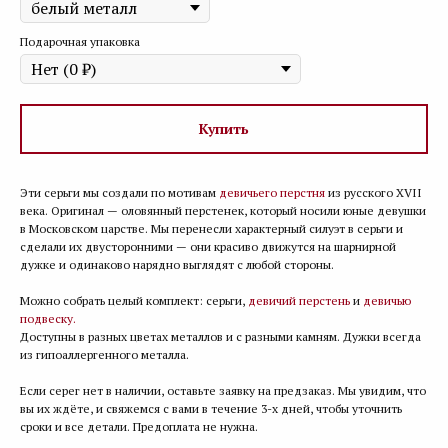
Подарочная упаковка
Купить
Эти серьги мы создали по мотивам
девичьего перстня
из русского XVII
века. Оригинал — оловянный перстенек, который носили юные девушки
в Московском царстве. Мы перенесли характерный силуэт в серьги и
сделали их двусторонними — они красиво движутся на шарнирной
дужке и одинаково нарядно выглядят с любой стороны.
Можно собрать целый комплект: серьги,
девичий перстень
и
девичью
подвеску.
Доступны в разных цветах металлов и с разными камням. Дужки всегда
из гипоаллергенного металла.
Если серег нет в наличии, оставьте заявку на предзаказ. Мы увидим, что
вы их ждёте, и свяжемся с вами в течение 3-х дней, чтобы уточнить
сроки и все детали. Предоплата не нужна.