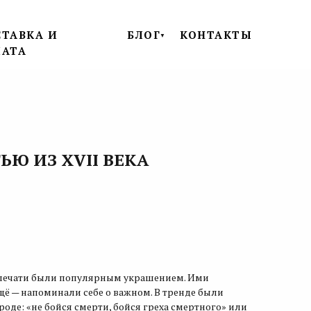
ТАВКА И
БЛОГ
КОНТАКТЫ
▼
ЛАТА
ЬЮ ИЗ XVII ВЕКА
е печати были популярным украшением. Ими
щё — напоминали себе о важном. В тренде были
оде: «не бойся смерти, бойся греха смертного» или