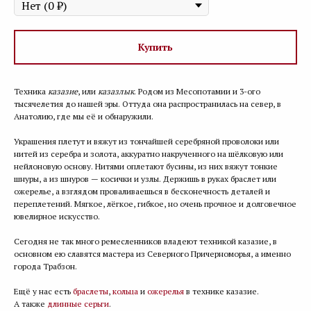
Купить
Техника
казазие
, или
казазлык
. Родом из Месопотамии и 3-ого
тысячелетия до нашей эры. Оттуда она распространилась на север, в
Анатолию, где мы её и обнаружили.
Украшения плетут и вяжут из тончайшей серебряной проволоки или
нитей из серебра и золота, аккуратно накрученного на шёлковую или
нейлоновую основу. Нитями оплетают бусины, из них вяжут тонкие
шнуры, а из шнуров — косички и узлы. Держишь в руках браслет или
ожерелье, а взглядом проваливаешься в бесконечность деталей и
переплетений. Мягкое, лёгкое, гибкое, но очень прочное и долговечное
ювелирное искусство.
Сегодня не так много ремесленников владеют техникой казазие, в
основном ею славятся мастера из Северного Причерноморья, а именно
города Трабзон.
Ещё у нас есть
браслеты
,
кольца
и
ожерелья
в технике казазие.
А также
длинные серьги
.