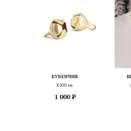
БУБЕНЧИК
Ш
X-XIII вв.
₽
1 000