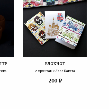
ПТУ
БЛОКНОТ
сика
с принтами Льва Бакста
₽
200