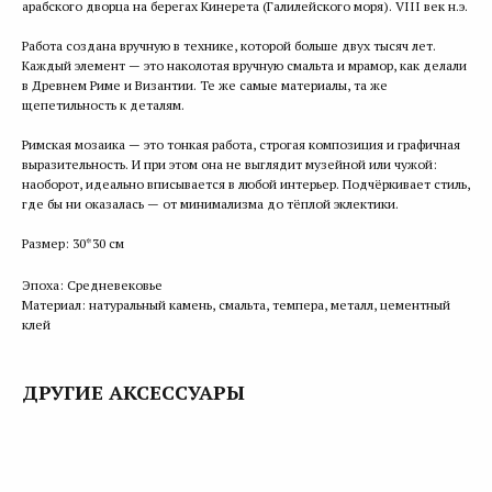
арабского дворца на берегах Кинерета (Галилейского моря). VIII век н.э.
Работа создана вручную в технике, которой больше двух тысяч лет.
Каждый элемент — это наколотая вручную смальта и мрамор, как делали
в Древнем Риме и Византии. Те же самые материалы, та же
щепетильность к деталям.
Римская мозаика — это тонкая работа, строгая композиция и графичная
выразительность. И при этом она не выглядит музейной или чужой:
наоборот, идеально вписывается в любой интерьер. Подчёркивает стиль,
где бы ни оказалась — от минимализма до тёплой эклектики.
Размер: 30*30 см
Эпоха: Средневековье
Материал: натуральный камень, смальта, темпера, металл, цементный
клей
ДРУГИЕ АКСЕССУАРЫ