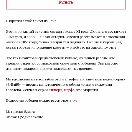
Купить
Открытки с гобеленом из Байё.
Этот уникальный текстиль создан в конце XI века. Длина его составляет
70 метров, и в них — целая история. Гобелен рассказывает о завоевании
Англии в 1066 году, битвах, интригах и подвигах. Смерти и коронации,
осады городов и появление кометы — и всё это на одном полотне!
Это как гигантский средневековый комикс, но ручной работы. Мы
сделали открытки со знаковыми сюжетами с гобелена. Они классно
дополнят подарок и просто поднимают настроение.
Мы вдохновились масштабом этого артефакта и запустили целую серию
«Ё-Байё» — предметы исторического образа жизни с сюжетами
гобелена. Сейчас в серии
стикеры
,
шарф
и эти открытки.
Полностью гобелен можно рассмотреть
тут.
Материал: бумага
Эпоха: Средневековье