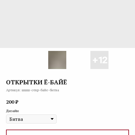
ОТКРЫТКИ Ё-БАЙЁ
Артикул:
шшш-откр-байе-битва
200
₽
Дизайн