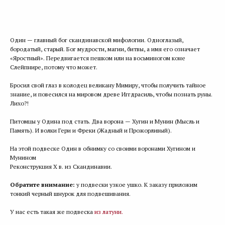
ПРЕДЗАКАЗ
Один — главный бог скандинавской мифологии. Одноглазый,
бородатый, старый. Бог мудрости, магии, битвы, а имя его означает
«Яростный». Передвигается пешком или на восьминогом коне
Слейпнире, потому что может.
Бросил свой глаз в колодец великану Мимиру, чтобы получить тайное
знание, и повесился на мировом древе Иггдрасиль, чтобы познать руны.
Лихо?!
Питомцы у Одина под стать. Два ворона — Хугин и Мунин (Мысль и
Память). И волки Гери и Фреки (Жадный и Прожорливый).
На этой подвеске Один в обнимку со своими воронами Хугином и
Мунином
Реконструкция X в. из Скандинавии.
Обратите внимание:
у подвески узкое ушко. К заказу приложим
тонкий черный шнурок для подвешивания.
У нас есть такая же подвеска
из латуни.