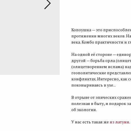
Купить
Копоушка — это приспособле
протяжении многих веков. На
века. Комбо практичности и г
На одной её стороне — едино
другой — борьба орла (олиц
(олицетворением ислама) на
геополитические представлен
конфликтах. Интересно, как
поковыриваясь в ухе...
В отрыве от эпических сраже
полезная в быту, и подарок з
об экологии.
У нас есть такая же
из латуни.