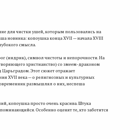
ние для чистки ушей, которым пользовались на
ша новинка: копоушка конца XVII — начала XVIII
лубокого смысла.
рог (индрик), символ чистоты и непорочности. На
етворяющего христианство) со змеем-драконом
д Царьградом. Этот сюжет отражает
ия XVII века — о религиозных и культурных
 современник размышлял о них, неспеша
ний, копоушка просто очень красива. Штука
апоминающийся. Особенно оценят те, кто заботится