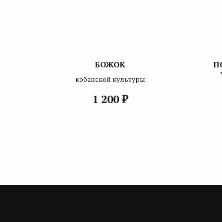
БОЖОК
П
кобанской культуры
₽
1 200