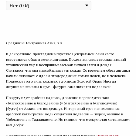
Купить
Средняя и Центральная Азия, X в.
В декоративно-прикладном искусстве Центральной Азии часто
встречаются образы змеи и лягушки. Последняя олицетворяла нижний
хтонический мир и воспринималась как символ влаги и дождя.
Считалось, что она способна вызвать дождь. Со временем образ лягушки
начали связывать с идеей плодородия не только полей, но и человека.
Подвески этого типа доживают до эпохи Золотой Орды. Иногда
лягушка не вписана в круг - фигурка сама является подвеской.
По кругу идет арабская надпись, дословно переводится так:
«благословение и благодеяние (= благословение и благополучие)
[будут] от Аллаха его владельцу». Интересный срез использования
арабской каллиграфии, ведь создатели подвески — тюрки, жившие в
Узбекистане и Таджикистане. Но главное, что мускулистая лягва желает
вам добра!
У подвески широкое ушко, к ней подойдёт цепочка
«лисий хвост».