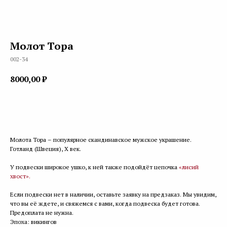
Молот Тора
002-34
8000,00
₽
ПРЕДЗАКАЗ
Молота Тора – популярное скандинавское мужское украшение.
Готланд (Швеция), X век.
У подвески широкое ушко, к ней также подойдёт цепочка
«лисий
хвост».
Если подвески нет в наличии, оставьте заявку на предзаказ. Мы увидим,
что вы её ждете, и свяжемся с вами, когда подвеска будет готова.
Предоплата не нужна.
Эпоха: викингов