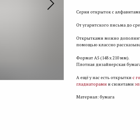
Серия открыток с алфавитам
От угаритского письма до ср
Открытками можно дополнить 
помощью классно рассказыват
Формат А5 (148 x 210 мм).
Плотная дизайнерская бумага,
А ещё у нас есть открытки
с г
гладиаторами
и сюжетами
эп
Материал: бумага