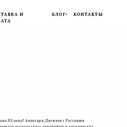
ТАВКА И
БЛОГ
КОНТАКТЫ
▼
ЛАТА
чало XX века? Авангард, Дягилев с Русскими
о, чем так восторгались европейцы в дягилевских