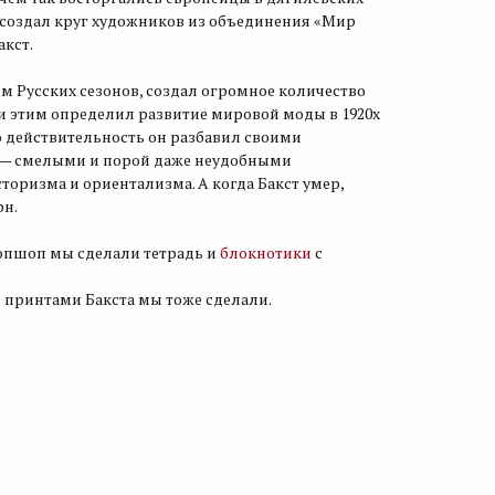
и создал круг художников из объедине­ния «Мир
акст.
 Русских сезонов, создал огромное количество
 и этим определил развитие мировой моды в 1920х
ю действительность он разбавил своими
— смелыми и порой даже неудобными
торизма и ориентализма. А когда Бакст умер,
рн.
опшоп мы сделали тетрадь и
блокнотики
с
 принтами Бакста мы тоже сделали.