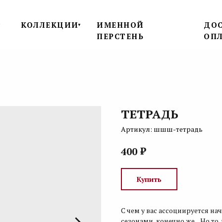
КОЛЛЕКЦИИ
ИМЕННОЙ
ДОС
▼
▼
ПЕРСТЕНЬ
ОП
ТЕТРАДЬ
Артикул:
шшш-тетрадь
₽
400
Купить
С чем у вас ассоциируется на
сезонами, конечно же... Но т