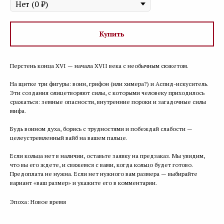
Купить
Перстень конца XVI — начала XVII века с необычным сюжетом.
На щитке три фигуры: воин, грифон (или химера?) и Аспид-искуситель.
Эти создания олицетворяют силы, с которыми человеку приходилось
сражаться: земные опасности, внутренние пороки и загадочные силы
мифа.
Будь воином духа, борись с трудностями и побеждай слабости —
целеустремленный вайб на вашем пальце.
Если кольца нет в наличии, оставьте заявку на предзаказ. Мы увидим,
что вы его ждете, и свяжемся с вами, когда кольцо будет готово.
Предоплата не нужна. Если нет нужного вам размера — выбирайте
вариант «ваш размер» и укажите его в комментарии.
Эпоха: Новое время