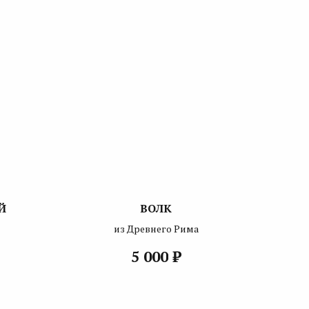
Й
ВОЛК
из Древнего Рима
₽
5 000