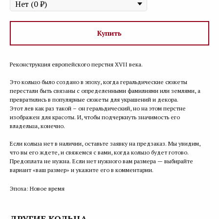
Купить
Реконструкция европейского перстня XVII века.
Это кольцо было создано в эпоху, когда геральдические сюжеты
перестали быть связаны с определенными фамилиями или землями, а
превратились в популярные сюжеты для украшений и декора.
Этот лев как раз такой – он геральдический, но на этом перстне
изображен для красоты. И, чтобы подчеркнуть значимость его
владельца, конечно.
Если кольца нет в наличии, оставьте заявку на предзаказ. Мы увидим,
что вы его ждете, и свяжемся с вами, когда кольцо будет готово.
Предоплата не нужна. Если нет нужного вам размера — выбирайте
вариант «ваш размер» и укажите его в комментарии.
Эпоха: Новое время
ДРУГИЕ КОЛЬЦА