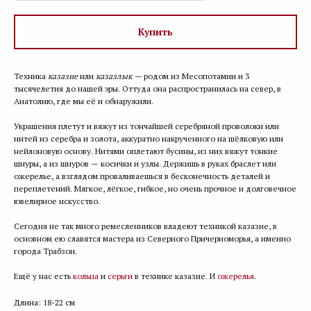
Купить
Техника
казазие
или
казазлык —
родом из Месопотамии и 3
тысячелетия до нашей эры. Оттуда она распространилась на север, в
Анатолию, где мы её и обнаружили.
Украшения плетут и вяжут из тончайшей серебряной проволоки или
нитей из серебра и золота, аккуратно накрученного на шёлковую или
нейлоновую основу. Нитями оплетают бусины, из них вяжут тонкие
шнуры, а из шнуров — косички и узлы. Держишь в руках браслет или
ожерелье, а взглядом проваливаешься в бесконечность деталей и
переплетений. Мягкое, лёгкое, гибкое, но очень прочное и долговечное
ювелирное искусство.
Сегодня не так много ремесленников владеют техникой казазие, в
основном ею славятся мастера из Северного Причерноморья, а именно
города Трабзон.
Ещё у нас есть
кольца
и
серьги
в технике казазие. И
ожерелья
.
Длина: 18-22 см