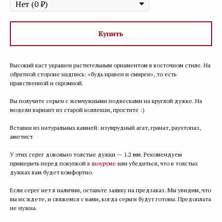
Купить
Высокий каст украшен растительным орнаментом в восточном стиле. На
обратной стороне надпись: «будь нравен и смирен», то есть
нравственной и скромной.
Вы получите серьги с жемчужными подвесками на круглой дужке. На
модели вариант из старой коллекци, простите :)
Вставки из натуральных камней: изумрудный агат, гранат, раухтопаз,
аметист.
У этих серег довольно толстые дужки — 1.2 мм. Рекомендуем
примерить перед покупкой
в шоуруме
или убедиться, что в толстых
дужках вам будет комфортно.
Если серег нет в наличии, оставьте заявку на предзаказ. Мы увидим, что
вы их ждете, и свяжемся с вами, когда серьги будут готовы. Предоплата
не нужна.