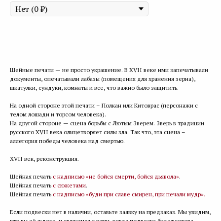
Купить
Шейные печати — не просто украшение. В XVII веке ими запечатывали
документы, опечатывали лабазы (помещения для хранения зерна),
шкатулки, сундуки, комнаты и все, что важно было защитить.
На одной стороне этой печати – Полкан или Китоврас (персонажи с
телом лошади и торсом человека).
На другой стороне — сцена борьбы с Лютым Зверем. Зверь в традиции
русского XVII века олицетворяет силы зла. Так что, эта сцена –
аллегория победы человека над смертью.
XVII век, реконструкция.
Шейная печать
с надписью «не бойся смерти, бойся дьявола»
.
Шейная печать
с сюжетами
.
Шейная печать
с надписью «буди при славе смирен, при печали мудр».
Если подвески нет в наличии, оставьте заявку на предзаказ. Мы увидим,
что вы её ждете, и свяжемся с вами, когда подвеска будет готова.