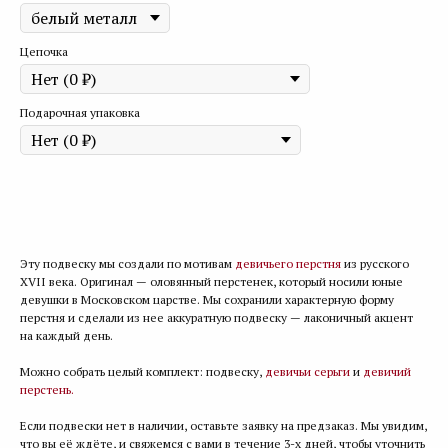
Цепочка
Подарочная упаковка
Купить
Эту подвеску мы создали по мотивам
девичьего перстня
из русского
XVII века. Оригинал — оловянный перстенек, который носили юные
девушки в Московском царстве. Мы сохранили характерную форму
перстня и сделали из нее аккуратную подвеску — лаконичный акцент
на каждый день.
Можно собрать целый комплект: подвеску,
девичьи серьги
и
девичий
перстень.
Если подвески нет в наличии, оставьте заявку на предзаказ. Мы увидим,
что вы её ждёте, и свяжемся с вами в течение 3-х дней, чтобы уточнить